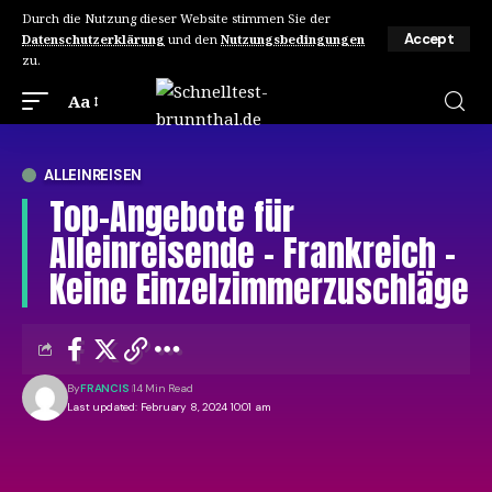
Durch die Nutzung dieser Website stimmen Sie der
Accept
Datenschutzerklärung
und den
Nutzungsbedingungen
zu.
Aa
ALLEINREISEN
Top-Angebote für
Alleinreisende – Frankreich –
Keine Einzelzimmerzuschläge
By
FRANCIS
14 Min Read
Last updated: February 8, 2024 10:01 am